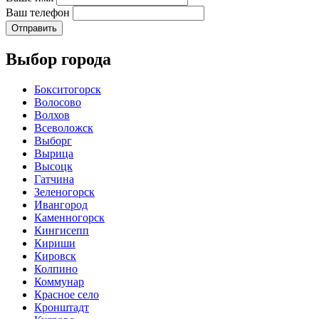
Ваш телефон
Отправить
Выбор города
Бокситогорск
Волосово
Волхов
Всеволожск
Выборг
Вырица
Высоцк
Гатчина
Зеленогорск
Ивангород
Каменногорск
Кингисепп
Кириши
Кировск
Колпино
Коммунар
Красное село
Кронштадт