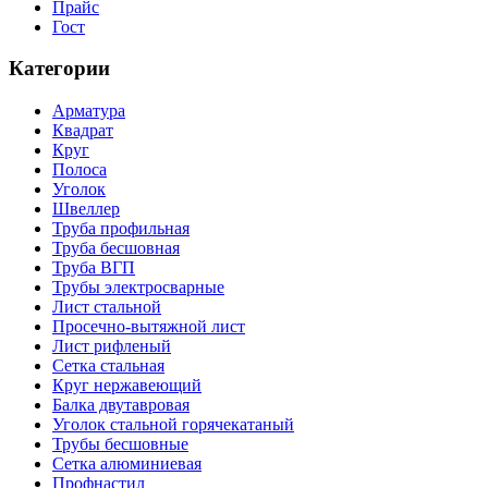
Прайс
Гост
Категории
Арматура
Квадрат
Круг
Полоса
Уголок
Швеллер
Труба профильная
Труба бесшовная
Труба ВГП
Трубы электросварные
Лист стальной
Просечно-вытяжной лист
Лист рифленый
Сетка стальная
Круг нержавеющий
Балка двутавровая
Уголок стальной горячекатаный
Трубы бесшовные
Сетка алюминиевая
Профнастил