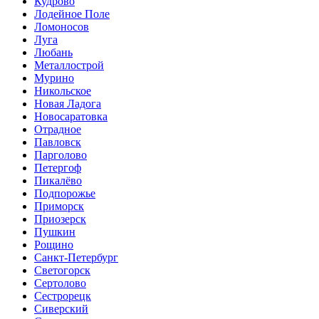
Кудрово
Лодейное Поле
Ломоносов
Луга
Любань
Металлострой
Мурино
Никольское
Новая Ладога
Новосаратовка
Отрадное
Павловск
Парголово
Петергоф
Пикалёво
Подпорожье
Приморск
Приозерск
Пушкин
Рощино
Санкт-Петербург
Светогорск
Сертолово
Сестрорецк
Сиверский