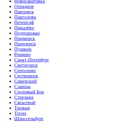
Новосаратовка
Отрадное
Павловск
Парголово
Петергоф
Пикалёво
Подпорожье
Приморск
Приозерск
Пушкин
Рощино
Санкт-Петербург
Светогорск
Сертолово
Сестрорецк
Сиверский
Сланцы
Сосновый Бор
Стрельна
Сясьстрой
Тихвин
Тосно
Шлиссельбург