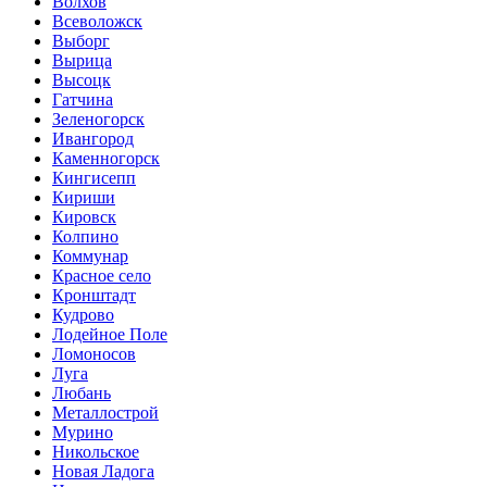
Волхов
Всеволожск
Выборг
Вырица
Высоцк
Гатчина
Зеленогорск
Ивангород
Каменногорск
Кингисепп
Кириши
Кировск
Колпино
Коммунар
Красное село
Кронштадт
Кудрово
Лодейное Поле
Ломоносов
Луга
Любань
Металлострой
Мурино
Никольское
Новая Ладога