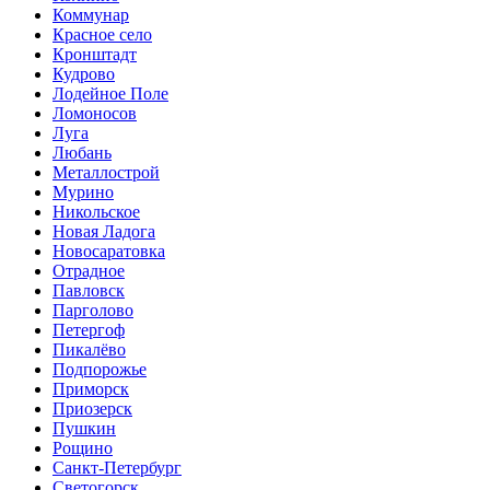
Коммунар
Красное село
Кронштадт
Кудрово
Лодейное Поле
Ломоносов
Луга
Любань
Металлострой
Мурино
Никольское
Новая Ладога
Новосаратовка
Отрадное
Павловск
Парголово
Петергоф
Пикалёво
Подпорожье
Приморск
Приозерск
Пушкин
Рощино
Санкт-Петербург
Светогорск