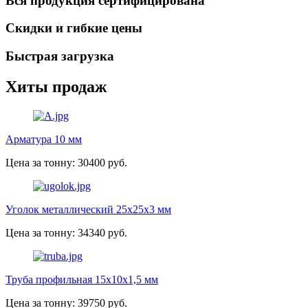
Вся продукция сертифицирована
Скидки и гибкие цены
Быстрая загрузка
Хиты продаж
Арматура 10 мм
Цена за тонну: 30400 руб.
Уголок металлический 25х25х3 мм
Цена за тонну: 34340 руб.
Труба профильная 15х10х1,5 мм
Цена за тонну: 39750 руб.