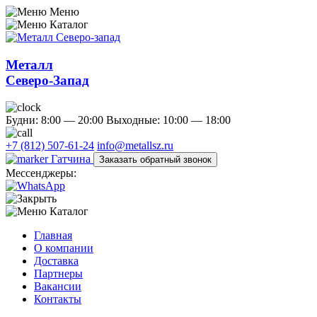
Меню
Каталог
Металл
Северо-Запад
Будни: 8:00 — 20:00
Выходные: 10:00 — 18:00
+7 (812) 507-61-24
info@metallsz.ru
Гатчина
Заказать обратный звонок
Мессенджеры:
Каталог
Главная
О компании
Доставка
Партнеры
Вакансии
Контакты