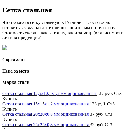
Сетка стальная
Чтоб заказать сетку стальную в Гатчине — достаточно
оставить заявку на сайте или позвонить нам по телефону.
Стоимость указана как за тонну, так и за метр (в зависимости
от типа продукции).
Сортамент
Цена за метр
Марка стали
Сетка стальная 12,5х12,5х1,2 мм оцинкованная
137 руб.
Ст3
Купить
Сетка стальная 15х15х1,2 мм оцинкованная
133 руб.
Ст3
Купить
Сетка стальная 20х20х0,8 мм оцинкованная
37 руб.
Ст3
Купить
Сетка стальная 25х25х0,8 мм оцинкованная
32 руб.
Ст3