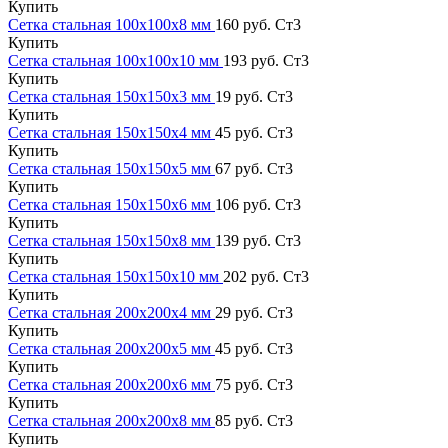
Купить
Сетка стальная 100х100х8 мм
160 руб.
Ст3
Купить
Сетка стальная 100х100х10 мм
193 руб.
Ст3
Купить
Сетка стальная 150х150х3 мм
19 руб.
Ст3
Купить
Сетка стальная 150х150х4 мм
45 руб.
Ст3
Купить
Сетка стальная 150х150х5 мм
67 руб.
Ст3
Купить
Сетка стальная 150х150х6 мм
106 руб.
Ст3
Купить
Сетка стальная 150х150х8 мм
139 руб.
Ст3
Купить
Сетка стальная 150х150х10 мм
202 руб.
Ст3
Купить
Сетка стальная 200х200х4 мм
29 руб.
Ст3
Купить
Сетка стальная 200х200х5 мм
45 руб.
Ст3
Купить
Сетка стальная 200х200х6 мм
75 руб.
Ст3
Купить
Сетка стальная 200х200х8 мм
85 руб.
Ст3
Купить