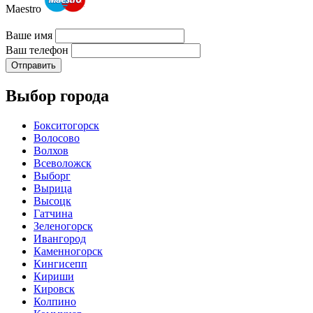
Maestro
Ваше имя
Ваш телефон
Отправить
Выбор города
Бокситогорск
Волосово
Волхов
Всеволожск
Выборг
Вырица
Высоцк
Гатчина
Зеленогорск
Ивангород
Каменногорск
Кингисепп
Кириши
Кировск
Колпино