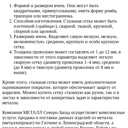
Формой и размером ячеек. Они могут быть
квадратными, прямоугольными, иметь форму ромба,
трапеции или шестигранника.
Способом изготовления. Стальная сетка может быть
плетенной («рабица»), сварной, тканой, крученой,
сборной или щелевой.
Размерами ячеек. Выделяют самую мелкую, мелкую,
мелкоячеистую, среднюю, крупную и особо крупную
сетку.
Толщина проволоки может составлять от 1 до 12 мм, в
зависимости от этого параметра выделяют легкую
сварную сетку (диаметр проволоки 1–4 мм), среднюю
(до 8 мм) и тяжелую (диаметр проволоки от 8 мм и
выше).
Кроме этого, стальная сетка может иметь дополнительное
оцинкованное покрытие, которое обеспечивает защиту от
коррозии. Можно купить сетку стальную как рулон, так и в
листах в зависимости от конкретных задач и характеристик
металла.
Компания МЕТАЛЛ Северо-Запад осуществляет комплексные
услуги: продажа и поставки данных изделий из металла
(металлопрокат) по Гатчине и Ленинградской области, а
также в другие города и любой регион России. Работы по