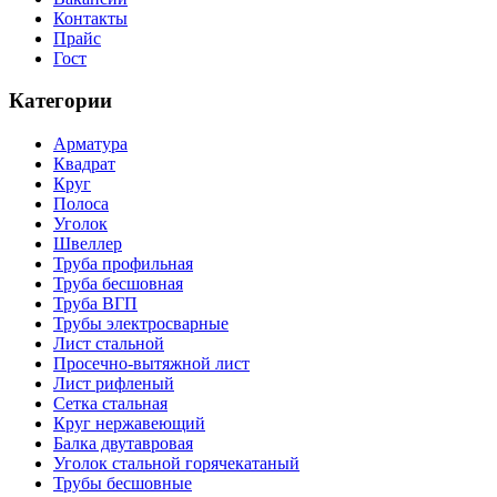
Контакты
Прайс
Гост
Категории
Арматура
Квадрат
Круг
Полоса
Уголок
Швеллер
Труба профильная
Труба бесшовная
Труба ВГП
Трубы электросварные
Лист стальной
Просечно-вытяжной лист
Лист рифленый
Сетка стальная
Круг нержавеющий
Балка двутавровая
Уголок стальной горячекатаный
Трубы бесшовные