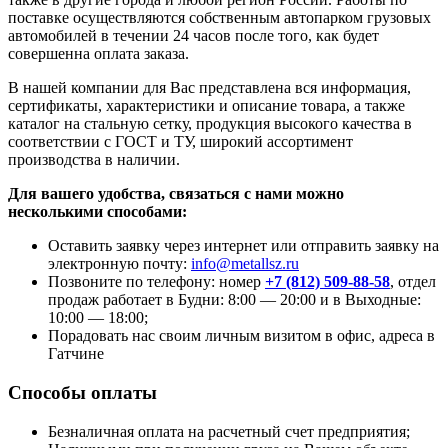
поставке осуществляются собственным автопарком грузовых
автомобилей в течении 24 часов после того, как будет
совершенна оплата заказа.
В нашей компании для Вас представлена вся информация,
сертификаты, характеристики и описание товара, а также
каталог на стальную сетку, продукция высокого качества в
соответствии с ГОСТ и ТУ, широкий ассортимент
производства в наличии.
Для вашего удобства, связаться с нами можно
несколькими способами:
Оставить заявку через интернет или отправить заявку на
электронную почту:
info@metallsz.ru
Позвоните по телефону: номер
+7 (812) 509-88-58
, отдел
продаж работает в Будни: 8:00 — 20:00 и в Выходные:
10:00 — 18:00;
Порадовать нас своим личным визитом в офис, адреса в
Гатчине
Способы оплаты
Безналичная оплата на расчетный счет предприятия;