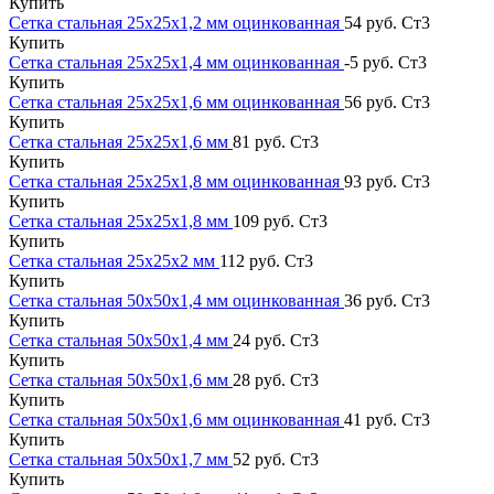
Купить
Сетка стальная 25х25х1,2 мм оцинкованная
54 руб.
Ст3
Купить
Сетка стальная 25х25х1,4 мм оцинкованная
-5 руб.
Ст3
Купить
Сетка стальная 25х25х1,6 мм оцинкованная
56 руб.
Ст3
Купить
Сетка стальная 25х25х1,6 мм
81 руб.
Ст3
Купить
Сетка стальная 25х25х1,8 мм оцинкованная
93 руб.
Ст3
Купить
Сетка стальная 25х25х1,8 мм
109 руб.
Ст3
Купить
Сетка стальная 25х25х2 мм
112 руб.
Ст3
Купить
Сетка стальная 50х50х1,4 мм оцинкованная
36 руб.
Ст3
Купить
Сетка стальная 50х50х1,4 мм
24 руб.
Ст3
Купить
Сетка стальная 50х50х1,6 мм
28 руб.
Ст3
Купить
Сетка стальная 50х50х1,6 мм оцинкованная
41 руб.
Ст3
Купить
Сетка стальная 50х50х1,7 мм
52 руб.
Ст3
Купить