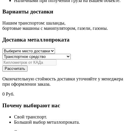
Наличными при получении груза на Вашем объекте.
Варианты доставки
Нашим транспортом: шаланды,
бортовые машины с манипулятором, газели, газоны.
Доставка металлопроката
Рассчитать
Окончательную стоймость доставки уточняйте у менеджера
при оформлении заказа.
0
Руб.
Почему выбирают нас
Свой транспорт.
Большой выбор металлопроката.