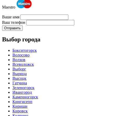
Maestro
Ваше имя
Ваш телефон
Отправить
Выбор города
Бокситогорск
Волосово
Волхов
Всеволожск
Выборг
Вырица
Высоцк
Гатчина
Зеленогорск
Ивангород
Каменногорск
Кингисепп
Кириши
Кировск
Колпино