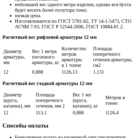
небольшой вес одного метра изделия, однако вся бухта
будет весить более полутора тонн;
низкая цена.
Изготавливается по ГОСТ 5781-82, ТУ 14-1-5473, СТО
АСЧМ 7-93, ГОСТ Р 52544-2006, ГОСТ 10884-81 2.
Расчетный вес рифленой арматуры 12 мм
Количество
Площадь
Диаметр
Вес 1 метра
метров
поперечного
арматуры,
погонного
арматуры
сечения арматуры,
мм
арматуры, кг
в 1 тонне
см2
12
0,888
1126,13
1,131
Расчетный вес гладкой арматуры 12 мм
Диаметр
Площадь
Вес 1 мп
Метров в
(круга,
поперечного
(круга,
тонне
катанки), мм
сечения, мм 2
катанки), кг
12
113,1
0,888
1126,4
Способы оплаты
Безналичная оплата на расчетный счет предприятия;