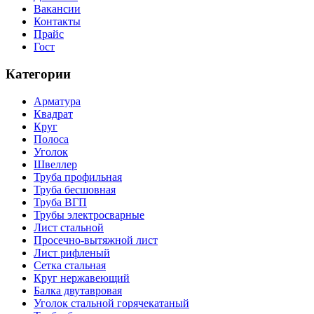
Вакансии
Контакты
Прайс
Гост
Категории
Арматура
Квадрат
Круг
Полоса
Уголок
Швеллер
Труба профильная
Труба бесшовная
Труба ВГП
Трубы электросварные
Лист стальной
Просечно-вытяжной лист
Лист рифленый
Сетка стальная
Круг нержавеющий
Балка двутавровая
Уголок стальной горячекатаный