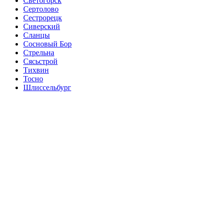
Светогорск
Сертолово
Сестрорецк
Сиверский
Сланцы
Сосновый Бор
Стрельна
Сясьстрой
Тихвин
Тосно
Шлиссельбург