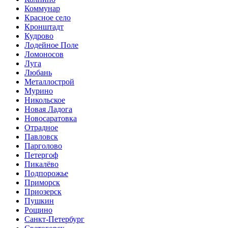
Коммунар
Красное село
Кронштадт
Кудрово
Лодейное Поле
Ломоносов
Луга
Любань
Металлострой
Мурино
Никольское
Новая Ладога
Новосаратовка
Отрадное
Павловск
Парголово
Петергоф
Пикалёво
Подпорожье
Приморск
Приозерск
Пушкин
Рощино
Санкт-Петербург