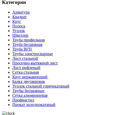
Категории
Арматура
Квадрат
Круг
Полоса
Уголок
Швеллер
Труба профильная
Труба бесшовная
Труба ВГП
Трубы электросварные
Лист стальной
Просечно-вытяжной лист
Лист рифленый
Сетка стальная
Круг нержавеющий
Балка двутавровая
Уголок стальной горячекатаный
Трубы бесшовные
Сетка алюминиевая
Профнастил
Прокат холоднокатаный