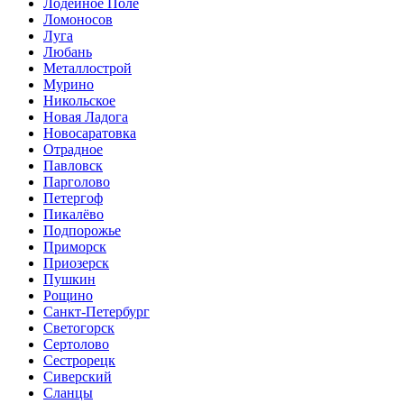
Лодейное Поле
Ломоносов
Луга
Любань
Металлострой
Мурино
Никольское
Новая Ладога
Новосаратовка
Отрадное
Павловск
Парголово
Петергоф
Пикалёво
Подпорожье
Приморск
Приозерск
Пушкин
Рощино
Санкт-Петербург
Светогорск
Сертолово
Сестрорецк
Сиверский
Сланцы