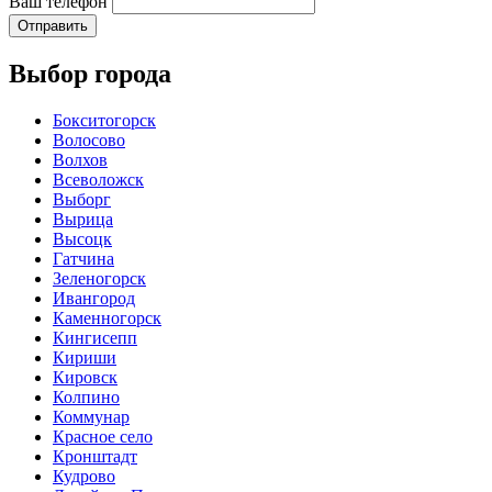
Ваш телефон
Отправить
Выбор города
Бокситогорск
Волосово
Волхов
Всеволожск
Выборг
Вырица
Высоцк
Гатчина
Зеленогорск
Ивангород
Каменногорск
Кингисепп
Кириши
Кировск
Колпино
Коммунар
Красное село
Кронштадт
Кудрово