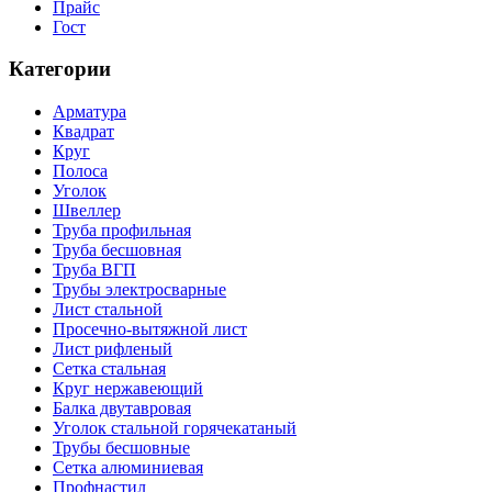
Прайс
Гост
Категории
Арматура
Квадрат
Круг
Полоса
Уголок
Швеллер
Труба профильная
Труба бесшовная
Труба ВГП
Трубы электросварные
Лист стальной
Просечно-вытяжной лист
Лист рифленый
Сетка стальная
Круг нержавеющий
Балка двутавровая
Уголок стальной горячекатаный
Трубы бесшовные
Сетка алюминиевая
Профнастил